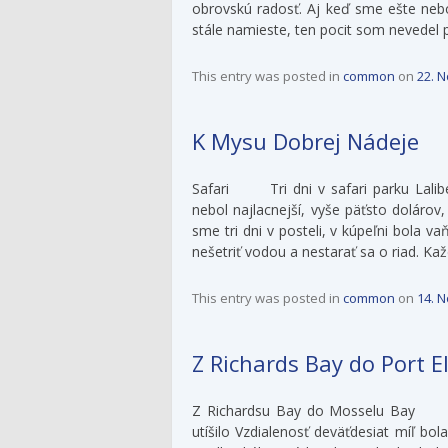
obrovskú radosť. Aj keď sme ešte neb
stále namieste, ten pocit som nevedel p
This entry was posted in
common
on
22. 
K Mysu Dobrej Nádeje
Safari Tri dni v safari parku Lalib
nebol najlacnejší, vyše päťsto dolárov
sme tri dni v posteli, v kúpeľni bola v
nešetriť vodou a nestarať sa o riad. Kaž
This entry was posted in
common
on
14. 
Z Richards Bay do Port E
Z Richardsu Bay do Mosselu Bay Mor
utíšilo Vzdialenosť deväťdesiat míľ bol