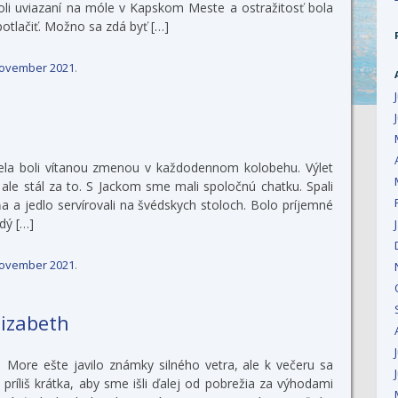
oli uviazaní na móle v Kapskom Meste a ostražitosť bola
otlačiť. Možno sa zdá byť […]
November 2021
.
ela boli vítanou zmenou v každodennom kolobehu. Výlet
, ale stál za to. S Jackom sme mali spoločnú chatku. Spali
aňa a jedlo servírovali na švédskych stoloch. Bolo príjemné
dý […]
November 2021
.
lizabeth
e ešte javilo známky silného vetra, ale k večeru sa
a príliš krátka, aby sme išli ďalej od pobrežia za výhodami