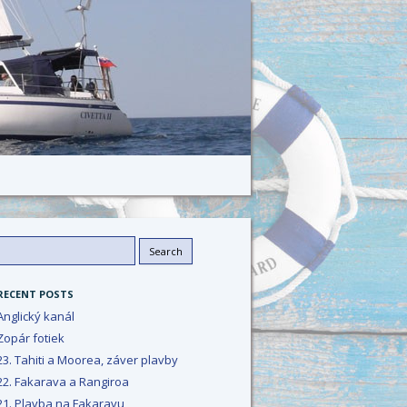
Search
or:
RECENT POSTS
Anglický kanál
Zopár fotiek
23. Tahiti a Moorea, záver plavby
22. Fakarava a Rangiroa
21. Plavba na Fakaravu