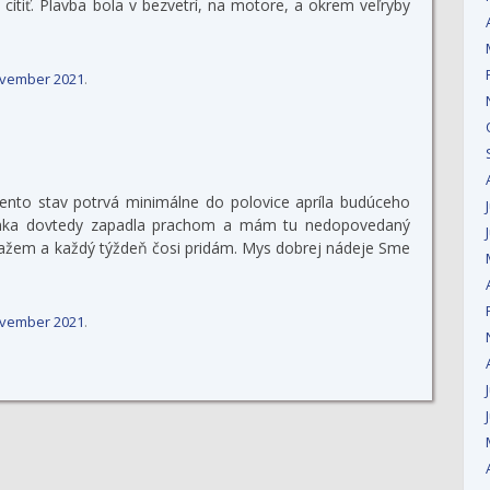
cítiť. Plavba bola v bezvetrí, na motore, a okrem veľryby
ovember 2021
.
 tento stav potrvá minimálne do polovice apríla budúceho
ánka dovtedy zapadla prachom a mám tu nedopovedaný
viažem a každý týždeň čosi pridám. Mys dobrej nádeje Sme
ovember 2021
.