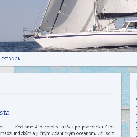
Skip to content
UESTBOOK
f
sta
nom Keď sme 4. decembra míňali po pravoboku Cape
 medzi Indickým a južným Atlantickým oceánom. Cítil som