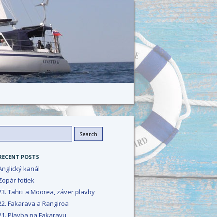
Search
or:
RECENT POSTS
Anglický kanál
Zopár fotiek
23. Tahiti a Moorea, záver plavby
22. Fakarava a Rangiroa
21. Plavba na Fakaravu