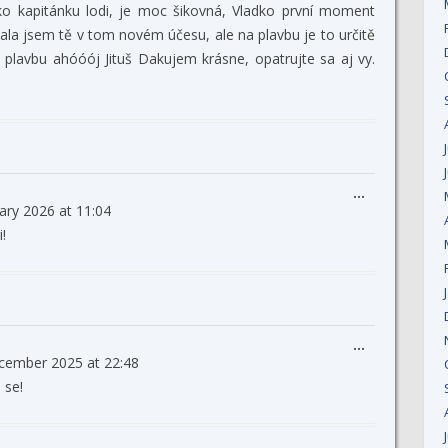
ko kapitánku lodi, je moc šikovná, Vladko první moment
ala jsem tě v tom novém účesu, ale na plavbu je to určitě
 plavbu ahóóój Jituš Dakujem krásne, opatrujte sa aj vy.
Toggle
...
uary 2026
at
11:04
this
metabox.
!
Toggle
...
cember 2025
at
22:48
this
metabox.
 se!