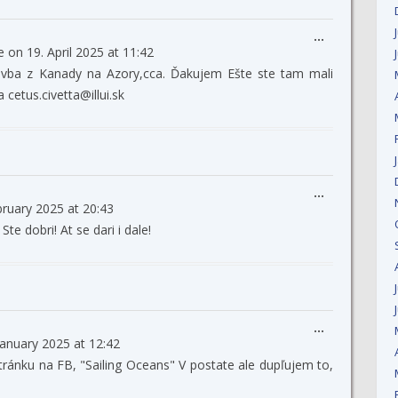
Toggle
...
e on
19. April 2025
at
11:42
this
metabox.
vba z Kanady na Azory,cca. Ďakujem Ešte ste tam mali
cetus.civetta@illui.sk
Toggle
...
bruary 2025
at
20:43
this
metabox.
Ste dobri! At se dari i dale!
Toggle
...
January 2025
at
12:42
this
metabox.
ránku na FB, "Sailing Oceans" V postate ale dupľujem to,