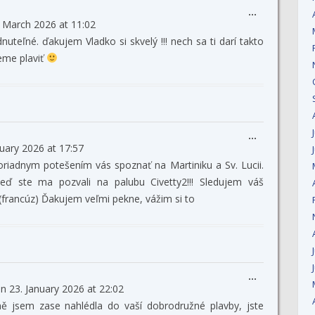
Toggle
...
 March 2026
at
11:02
this
metabox.
teľné. ďakujem Vladko si skvelý !!! nech sa ti darí takto
deme plaviť
Toggle
...
uary 2026
at
17:57
this
metabox.
iadnym potešením vás spoznať na Martiniku a Sv. Lucii.
ď ste ma pozvali na palubu Civetty2!!! Sledujem váš
(francúz) Ďakujem veľmi pekne, vážim si to
Toggle
...
on
23. January 2026
at
22:02
this
metabox.
 jsem zase nahlédla do vaší dobrodružné plavby, jste