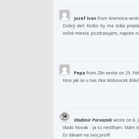
Jozef Ivan
from
Kremnica
wrot
Dobrý deň Koťko by ma stála prepla
voľné miesta. pozdravujem, napiste na 
Pepa
from
Zlin
wrote on
25. Fe
Hosi jak se u nas rika: kloboucek dolu! 
Vladimir Porvaznik
wrote on
6. 
Vlado Novak - Ja to nestíham. Mám st
čo dávam na svoj profil