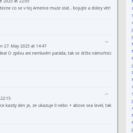
ne 2025
at
22:05
this
metabox.
ecne co se v tej Americe muze stat... bojujte a dobry vitr!
Toggle
...
on
27. May 2025
at
14:47
this
metabox.
idea! O zpěvu ani nemluvím paráda, tak se držte námořnici
Toggle
...
22:15
this
metabox.
ice kazdy den je, ze ukazuje 0 nebo + above sea level, tak