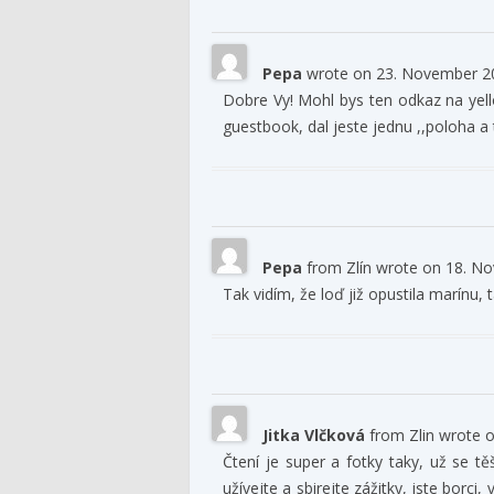
Pepa
wrote on
23. November 2
Dobre Vy! Mohl bys ten odkaz na yell
guestbook, dal jeste jednu ,,poloha a ta
Pepa
from
Zlín
wrote on
18. No
Tak vidím, že loď již opustila marínu, 
Jitka Vlčková
from
Zlin
wrote 
Čtení je super a fotky taky, už se t
užívejte a sbirejte zážitky, jste borci,