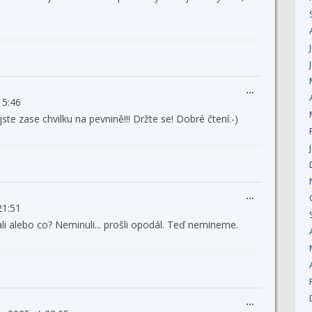
Toggle
...
15:46
this
metabox.
jste zase chvilku na pevnině!!! Držte se! Dobré čtení:-)
Toggle
...
21:51
this
metabox.
pali alebo co? Neminuli... prošli opodál. Teď nemineme.
Toggle
...