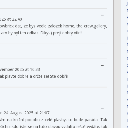
Toggle
...
025
at
22:40
this
metabox.
owbrick dat, ze bys vedle zalozek home, the crew,gallery,
m by byl ten odkaz. Diky:-) preji dobry vitr!!!
Toggle
...
vember 2025
at
16:33
this
metabox.
tak plavte dobře a držte se! Ste dobří!
Toggle
...
on
24. August 2025
at
21:07
this
metabox.
ěším na knižní podobu z celé plavby, to bude paráda! Tak
 všichni kdo jste se na tuto plavbu vydali a ještě vydáte, tak