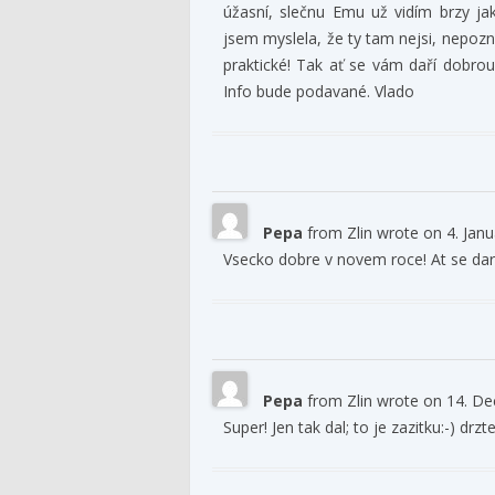
úžasní, slečnu Emu už vidím brzy ja
jsem myslela, že ty tam nejsi, nepozn
praktické! Tak ať se vám daří dobrou
Info bude podavané. Vlado
Pepa
from
Zlin
wrote on
4. Jan
Vsecko dobre v novem roce! At se dari
Pepa
from
Zlin
wrote on
14. De
Super! Jen tak dal; to je zazitku:-) drzte