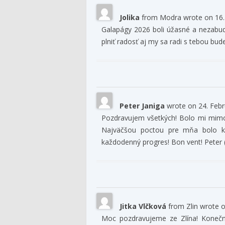
Jolika
from
Modra
wrote on
16.
Galapágy 2026 boli úžasné a nezabudnu
plniť radosť aj my sa radi s tebou bu
Peter Janiga
wrote on
24. Febr
Pozdravujem všetkých! Bolo mi mimor
Najväčšou poctou pre mňa bolo ke
každodenný progres! Bon vent! Peter 
Jitka Vlčková
from
Zlin
wrote 
Moc pozdravujeme ze Zlína! Konečně