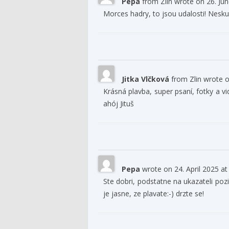
Pepa
from
Zlin
wrote on
26. Ju
Morces hadry, to jsou udalosti! Neskut
Jitka Vlčková
from
Zlin
wrote 
Krásná plavba, super psaní, fotky a v
ahój Jituš
Pepa
wrote on
24. April 2025
at
Ste dobri, podstatne na ukazateli poz
je jasne, ze plavate:-) drzte se!