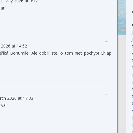
2. May 2026
at
9:17
this
metabox.
arí
Toggle
...
l 2026
at
14:52
this
metabox.
eříká Bohumile! Ale dobří ste, o tom niet pochyb! Chlap
Toggle
...
rch 2026
at
17:33
this
metabox.
va!!!