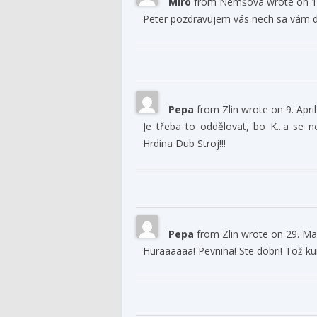
Miro
from
Nemšová
wrote on
1
Peter pozdravujem vás nech sa vám d
Pepa
from
Zlin
wrote on
9. Apri
Je třeba to oddělovat, bo K...a se n
Hrdina Dub Stroj!!!
Pepa
from
Zlin
wrote on
29. Ma
Huraaaaaa! Pevnina! Ste dobri! Tož kur