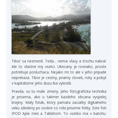
Tibor sa nezmenil. Teda… nema vlasy a trochu nabral.
Ale to vlastne my vsetci. Ukecany je rovnako, proste
potrebuje posluchaca. Nejako mi to ale v jeho pripade
neprekaza. Tibor je cestny, priamy clovek, roky a pobyt
v kapitalizme jeho dusu iba vylestili.
Pravda, su tu male zmeny. Jeho fotograficka technika
je priserna, ako u takmer kazdeho obcana vyspelej
krajiny. Maly fotak, ktory pamata zaciatky digitalneho
veku zdedeny po svokre co robi priserne fotky. Este foti
IPOD Aple mini a Tabletom. To vsetko ma v batohu.