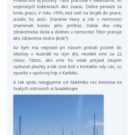
Pravda boli aj prusery. Tibor pracoval v Melbourne, vo
vojenskych lodeniciach ako zvarac. Dobre peniaze za
tvrdu pracu. V roku 1999, ked isiel na bicykli do prace,
zrazilo ho auto. Zranenie hlavy a rok v nemocnici
znamenali koniec jeho profesii. Dalsie dva roky
zdravotnicka skola a dodnes v nemocnici Tibor pracuje
ako zdravotna sestra (brat?).
Az kym ma neprisiel pri nasom pristati pozriet do
Mackay v Australii na styri dni, nevideli sme sa 22
rokov. Tibino, ako sme ho volali prejavil zaujem
vyskusat plachty a tak sme boli v kontakte cely cas, co
vyustilo v spolocny trip v Karibiku.
A tak spolu navigujeme od Martiniku cez kotvistia na
Svatych ostrovoch a Guadeloupe