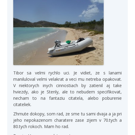
Tibor sa velmi rychlo uci. Je vidiet, ze s lanami
maniluloval velmi velakrat a veci mu netreba opakovat.
V niektorych inych cinnostiach by zatienil aj take
hviezdy, ako je Stenly, ale to nebudem specifikovat,
necham to na fantaziu citatela, alebo poburenie
citateliek.
Zhrnute dokopy, som rad, ze sme tu sami dvaja a ja pri
jeho nepokazenom charatere zase zijem v 70.tych a
80.tych rokoch. Mam ho rad.