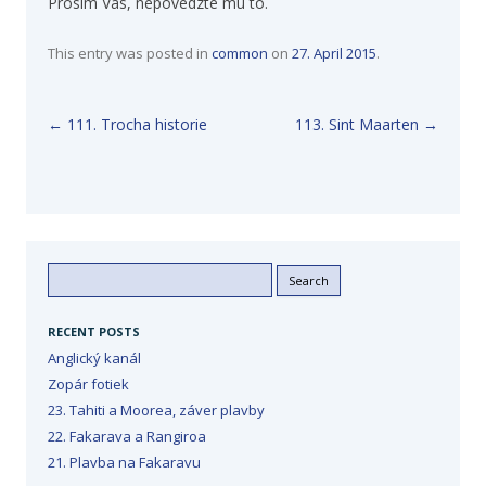
Prosim Vas, nepovedzte mu to.
This entry was posted in
common
on
27. April 2015
.
Post navigation
←
111. Trocha historie
113. Sint Maarten
→
Search
for:
RECENT POSTS
Anglický kanál
Zopár fotiek
23. Tahiti a Moorea, záver plavby
22. Fakarava a Rangiroa
21. Plavba na Fakaravu