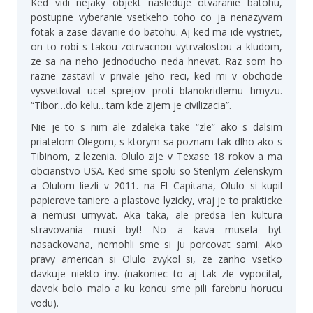
Ked vidi nejaky objekt nasleduje otvaranie batohu,
postupne vyberanie vsetkeho toho co ja nenazyvam
fotak a zase davanie do batohu. Aj ked ma ide vystriet,
on to robi s takou zotrvacnou vytrvalostou a kludom,
ze sa na neho jednoducho neda hnevat. Raz som ho
razne zastavil v privale jeho reci, ked mi v obchode
vysvetloval ucel sprejov proti blanokridlemu hmyzu.
“Tibor…do kelu…tam kde zijem je civilizacia”.
Nie je to s nim ale zdaleka take “zle” ako s dalsim
priatelom Olegom, s ktorym sa poznam tak dlho ako s
Tibinom, z lezenia. Olulo zije v Texase 18 rokov a ma
obcianstvo USA. Ked sme spolu so Stenlym Zelenskym
a Olulom liezli v 2011. na El Capitana, Olulo si kupil
papierove taniere a plastove lyzicky, vraj je to prakticke
a nemusi umyvat. Aka taka, ale predsa len kultura
stravovania musi byt! No a kava musela byt
nasackovana, nemohli sme si ju porcovat sami. Ako
pravy american si Olulo zvykol si, ze zanho vsetko
davkuje niekto iny. (nakoniec to aj tak zle vypocital,
davok bolo malo a ku koncu sme pili farebnu horucu
vodu).