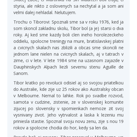
styria, ale nikto z oslovenych sa nechytal a ja som ani
velmi dalej nehladal. Nelutujem.
Trochu o Tiborovi: Spoznali sme sa v roku 1976, ked ja
som skoncil zakladnu skolu, Tibor bol (a je) starsi o dva
roky. Aj ked sme kazdy boli clen ineho horolezeckeho
oddielu, spolocne treningy na mure, bratislavskej platni
a cvicnych skalach nas zblizili a obcas sme skoncili ne
jednom lane nielen na cvicnych skalach, aj v tatrach v
zime, ci v lete. V lete 1984 sme na uzasnom zajazde v
Dauphinskych Alpach liezli severnu stenu Aguille de
Sanom.
Tibor kratko po revolucii odisiel aj so svojou priatelkou
do Australie, kde zije uz 25 rokov ako Australsky obcan
v Melbourne. Nemal to lahke. Rok po svadbe rozvod,
samota v cudzine, zistenie, ze v slovenskej komunite
zijucej po slovensky v spomienkach nemoze zit svoj
vysnivany zivot. Jeho vytrvalost a laska k lezeniu mu
priniesla stastie. Spoznal svoju novu zenu, zije s nou 19
rokov a spolocne chodia do hor, kedy sa len da.