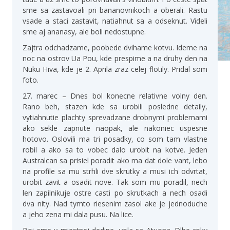
sme sa zastavoali pri bananovnikoch a oberali. Rastu
vsade a staci zastavit, natiahnut sa a odseknut. Videli
sme aj ananasy, ale boli nedostupne.
Zajtra odchadzame, poobede dvihame kotvu. Ideme na
noc na ostrov Ua Pou, kde prespime a na druhy den na
Nuku Hiva, kde je 2. Aprila zraz celej flotily. Pridal som
foto.
27. marec – Dnes bol konecne relativne volny den.
Rano beh, stazen kde sa urobili posledne detaily,
vytiahnutie plachty sprevadzane drobnymi problemami
ako sekle zapnute naopak, ale nakoniec uspesne
hotovo. Oslovili ma tri posadky, co som tam vlastne
robil a ako sa to vobec dalo urobit na kotve. Jeden
Australcan sa prisiel poradit ako ma dat dole vant, lebo
na profile sa mu strhli dve skrutky a musi ich odvrtat,
urobit zavit a osadit nove. Tak som mu poradil, nech
len zapilnikuje ostre casti po skrutkach a nech osadi
dva nity. Nad tymto riesenim zasol ake je jednoduche
a jeho zena mi dala pusu. Na lice.