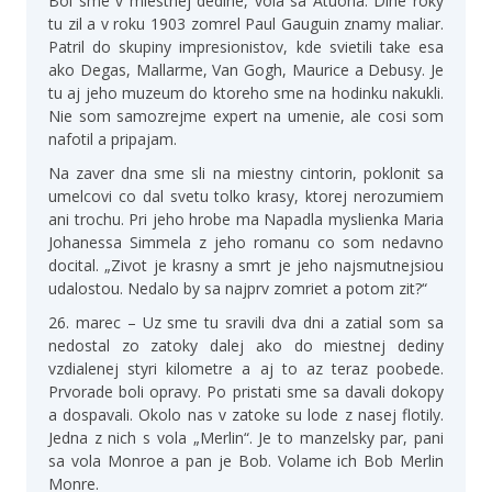
Boi sme v miestnej dedine, vola sa Atuona. Dlhe roky
tu zil a v roku 1903 zomrel Paul Gauguin znamy maliar.
Patril do skupiny impresionistov, kde svietili take esa
ako Degas, Mallarme, Van Gogh, Maurice a Debusy. Je
tu aj jeho muzeum do ktoreho sme na hodinku nakukli.
Nie som samozrejme expert na umenie, ale cosi som
nafotil a pripajam.
Na zaver dna sme sli na miestny cintorin, poklonit sa
umelcovi co dal svetu tolko krasy, ktorej nerozumiem
ani trochu. Pri jeho hrobe ma Napadla myslienka Maria
Johanessa Simmela z jeho romanu co som nedavno
docital. „Zivot je krasny a smrt je jeho najsmutnejsiou
udalostou. Nedalo by sa najprv zomriet a potom zit?“
26. marec – Uz sme tu sravili dva dni a zatial som sa
nedostal zo zatoky dalej ako do miestnej dediny
vzdialenej styri kilometre a aj to az teraz poobede.
Prvorade boli opravy. Po pristati sme sa davali dokopy
a dospavali. Okolo nas v zatoke su lode z nasej flotily.
Jedna z nich s vola „Merlin“. Je to manzelsky par, pani
sa vola Monroe a pan je Bob. Volame ich Bob Merlin
Monre.