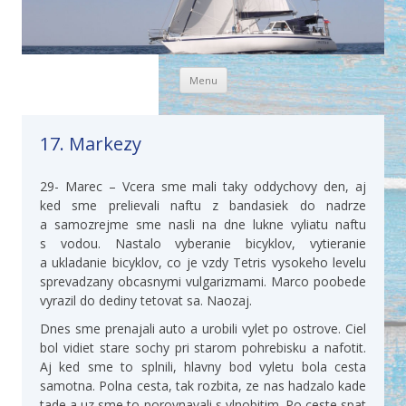
Skip to content
Menu
17. Markezy
29- Marec – Vcera sme mali taky oddychovy den, aj
ked sme prelievali naftu z bandasiek do nadrze
a samozrejme sme nasli na dne lukne vyliatu naftu
s vodou. Nastalo vyberanie bicyklov, vytieranie
a ukladanie bicyklov, co je vzdy Tetris vysokeho levelu
sprevadzany obcasnymi vulgarizmami. Marco poobede
vyrazil do dediny tetovat sa. Naozaj.
Dnes sme prenajali auto a urobili vylet po ostrove. Ciel
bol vidiet stare sochy pri starom pohrebisku a nafotit.
Aj ked sme to splnili, hlavny bod vyletu bola cesta
samotna. Polna cesta, tak rozbita, ze nas hadzalo kade
tade a uz sme to porovnavali s vlnobitim. Po ceste spat