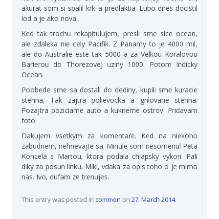
akurat som si spalil krk a predlaktia. Lubo dnes docistil
lod a je ako nova.
Ked tak trochu rekapitulujem, presli sme sice ocean,
ale zdaleka nie cely Pacifik. Z Panamy to je 4000 mil,
ale do Australie este tak 5000 a za Velkou Koralovou
Barierou do Thorezovej uziny 1000. Potom Indicky
Ocean.
Poobede sme sa dostali do dediny, kupili sme kuracie
stehna, Tak zajtra polievocka a grilovane stehna.
Pozajtra poziciame auto a kukneme ostrov. Pridavam
foto.
Dakujem vsetkym za komentare. Ked na niekoho
zabudnem, nehnevajte sa. Minule som nesomenul Peta
Koncela s Martou, ktora podala chlapsky vykon. Pali
diky za posun linku, Miki, vdaka za opis toho o je mimo
nas. Ivo, dufam ze trenujes.
This entry was posted in
common
on
27. March 2014
.