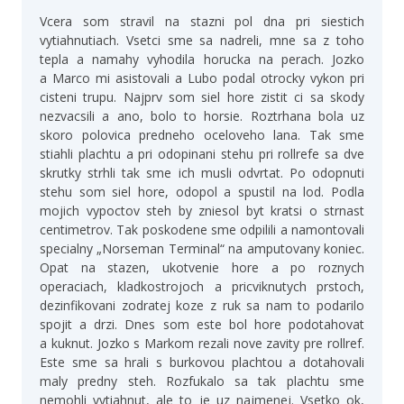
Vcera som stravil na stazni pol dna pri siestich
vytiahnutiach. Vsetci sme sa nadreli, mne sa z toho
tepla a namahy vyhodila horucka na perach. Jozko
a Marco mi asistovali a Lubo podal otrocky vykon pri
cisteni trupu. Najprv som siel hore zistit ci sa skody
nezvacsili a ano, bolo to horsie. Roztrhana bola uz
skoro polovica predneho oceloveho lana. Tak sme
stiahli plachtu a pri odopinani stehu pri rollrefe sa dve
skrutky strhli tak sme ich musli odvrtat. Po odopnuti
stehu som siel hore, odopol a spustil na lod. Podla
mojich vypoctov steh by zniesol byt kratsi o strnast
centimetrov. Tak poskodene sme odpilili a namontovali
specialny „Norseman Terminal“ na amputovany koniec.
Opat na stazen, ukotvenie hore a po roznych
operaciach, kladkostrojoch a pricviknutych prstoch,
dezinfikovani zodratej koze z ruk sa nam to podarilo
spojit a drzi. Dnes som este bol hore podotahovat
a kuknut. Jozko s Markom rezali nove zavity pre rollref.
Este sme sa hrali s burkovou plachtou a dotahovali
maly predny steh. Rozfukalo sa tak plachtu sme
nemohli vytiahnut, ale to je uz najmenej. Vsetko ok,