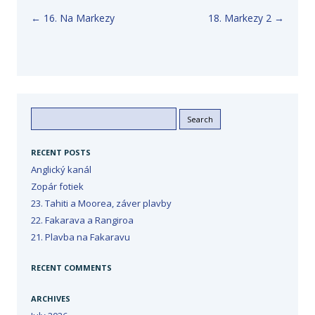
Post navigation
←
16. Na Markezy
18. Markezy 2
→
Search
for:
RECENT POSTS
Anglický kanál
Zopár fotiek
23. Tahiti a Moorea, záver plavby
22. Fakarava a Rangiroa
21. Plavba na Fakaravu
RECENT COMMENTS
ARCHIVES