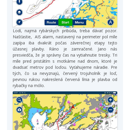
Lodí, najmä rybárskych pribúda, treba dávať pozor.
Našťastie, AIS alarm, nastavený na perimeter pol míle
zapípa iba dvakrát počas záverečnej etapy tejto
úžasnej plavby. Ráno je zamračené. Jano nás
presviedča, že je správny čas na vytiahnutie tresky. Tri
míle pred pristátím s motkáme nad dnom, ktoré je
dvadsať metrov pod loďou. Vyťahujeme náradie. Pre
tých, čo sa nevyznajú, červený trojuholník je loď,
pevnou rukou nakreslená červená línia je plavba od
rybačky na mólo.