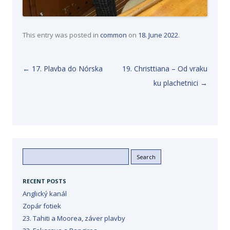
This entry was posted in
common
on
18. June 2022
.
Post navigation
←
17. Plavba do Nórska
19. Christtiana – Od vraku
ku plachetnici
→
Search
for:
RECENT POSTS
Anglický kanál
Zopár fotiek
23. Tahiti a Moorea, záver plavby