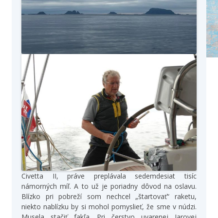
Civetta II, práve preplávala sedemdesiat tisíc
námorných míľ. A to už je poriadny dôvod na oslavu.
Blízko pri pobreží som nechcel „štartovať“ raketu,
niekto nablízku by si mohol pomyslieť, že sme v núdzi.
Musela stačiť fakľa. Pri čerstvo uvarenej Jarovej