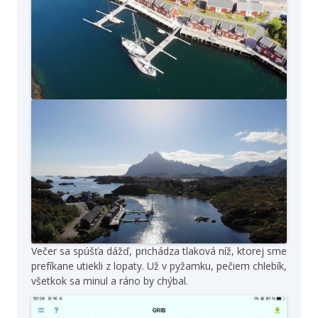
Večer sa spúšťa dážď, prichádza tlaková níž, ktorej sme
prefíkane utiekli z lopaty. Už v pyžamku, pečiem chlebík,
všetkok sa minul a ráno by chýbal.