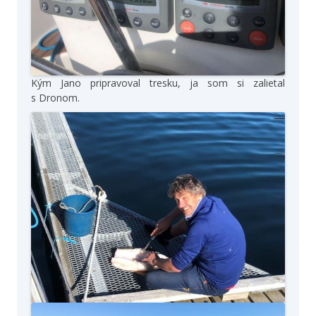
Kým Jano pripravoval tresku, ja som si zalietal
s Dronom.