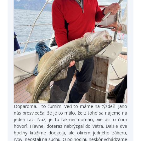
Doparoma… to čumím. Veď to máme na týždeň. Jano
nás presviedča, že je to málo, že z toho sa najeme na
jeden raz. Nuž, je tu takmer domáci, vie asi o čom
hovorí. Hlavne, doteraz nebrýzgal do vetra. Ďalšie dve
hodiny krúžime dookola, ale okrem jedného záberu,
ryby neostali na suchu. O polhodinu neskôr vchádzame