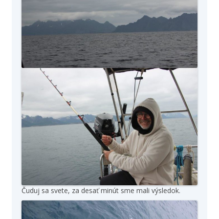
Čuduj sa svete, za desať minút sme mali výsledok.