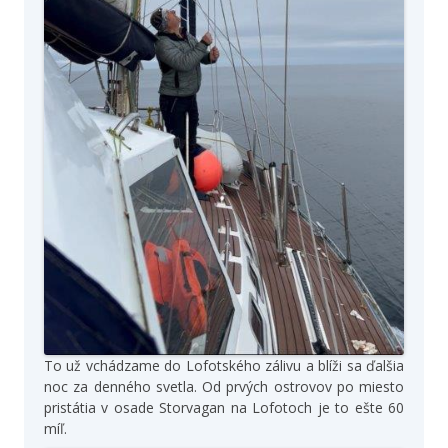
To už vchádzame do Lofotského zálivu a blíži sa ďalšia
noc za denného svetla. Od prvých ostrovov po miesto
pristátia v osade Storvagan na Lofotoch je to ešte 60
míľ.