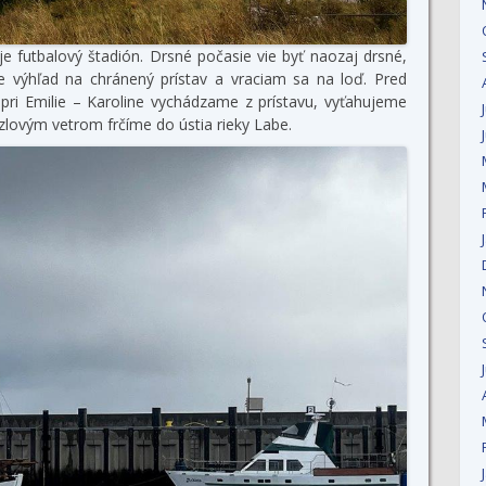
e futbalový štadión. Drsné počasie vie byť naozaj drsné,
e výhľad na chránený prístav a vraciam sa na loď. Pred
ri Emilie – Karoline vychádzame z prístavu, vyťahujeme
lovým vetrom frčíme do ústia rieky Labe.