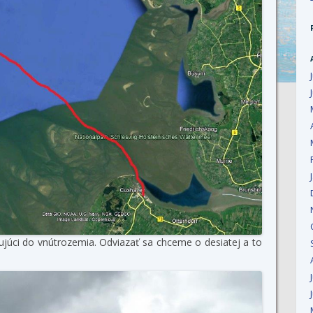
ujúci do vnútrozemia. Odviazať sa chceme o desiatej a to