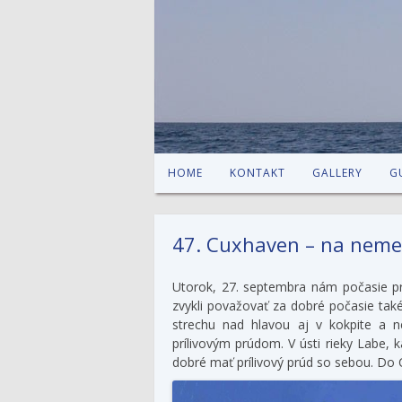
HOME
KONTAKT
GALLERY
G
47. Cuxhaven – na neme
Utorok, 27. septembra nám počasie pr
zvykli považovať za dobré počasie ta
strechu nad hlavou aj v kokpite a 
prílivovým prúdom. V ústi rieky Labe, 
dobré mať prílivový prúd so sebou. Do