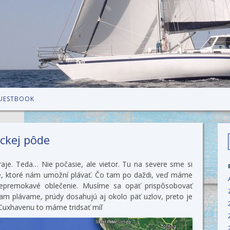
Skip to content
UESTBOOK
ckej pôde
f
aje. Teda… Nie počasie, ale vietor. Tu na severe sme si
ké, ktoré nám umožní plávať. Čo tam po daždi, veď máme
nepremokavé oblečenie. Musíme sa opäť prispôsobovať
kam plávame, prúdy dosahujú aj okolo päť uzlov, preto je
 Cuxhavenu to máme tridsať míľ