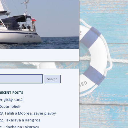
Search
or:
RECENT POSTS
Anglický kanál
Zopár fotiek
23. Tahiti a Moorea, záver plavby
22. Fakarava a Rangiroa
21. Plavba na Fakaravu