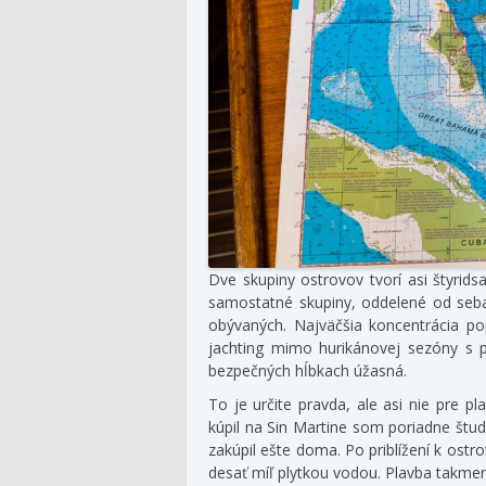
Dve skupiny ostrovov tvorí asi štyrid
samostatné skupiny, oddelené od seba
obývaných. Najväčšia koncentrácia po
jachting mimo hurikánovej sezóny s 
bezpečných hĺbkach úžasná.
To je určite pravda, ale asi nie pre
kúpil na Sin Martine som poriadne štu
zakúpil ešte doma. Po priblížení k ost
desať míľ plytkou vodou. Plavba takmer