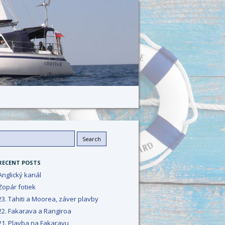
Search
or:
RECENT POSTS
Anglický kanál
Zopár fotiek
23. Tahiti a Moorea, záver plavby
22. Fakarava a Rangiroa
21. Plavba na Fakaravu