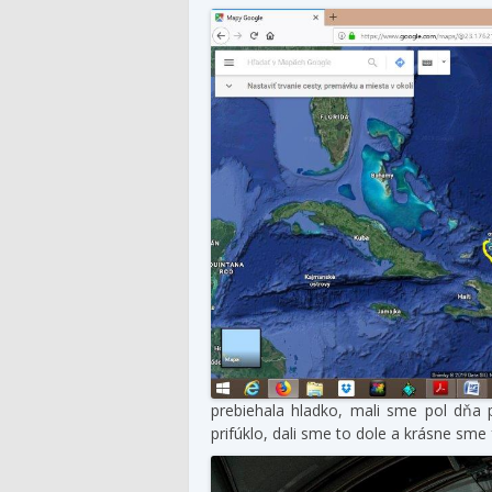
prebiehala hladko, mali sme pol dňa p
prifúklo, dali sme to dole a krásne sme 