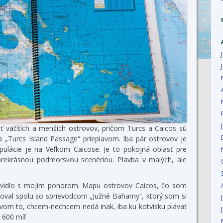
sať väčších a menších ostrovov, pričom Turcs a Caicos sú
 „Turcs Island Passage“ prieplavom. Iba pár ostrovov je
pulácie je na Veľkom Caicose. Je to pokojná oblasť pre
prekrásnou podmorskou scenériou. Plavba v malých, ale
 plavidlo s mojím ponorom. Mapu ostrovov Caicos, čo som
doval spolu so sprievodcom „Južné Bahamy“, ktorý som si
rovom to, chcem-nechcem nedá inak, iba ku kotvisku plávať
 600 míľ