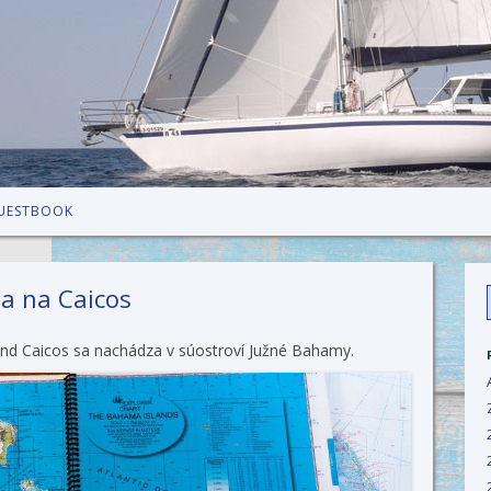
Skip to content
UESTBOOK
ba na Caicos
f
and Caicos sa nachádza v súostroví Južné Bahamy.