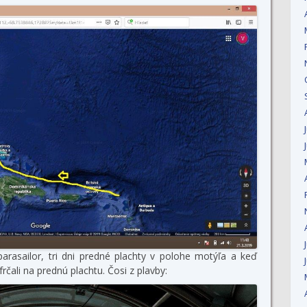
arasailor, tri dni predné plachty v polohe motýľa a keď
frčali na prednú plachtu. Čosi z plavby: