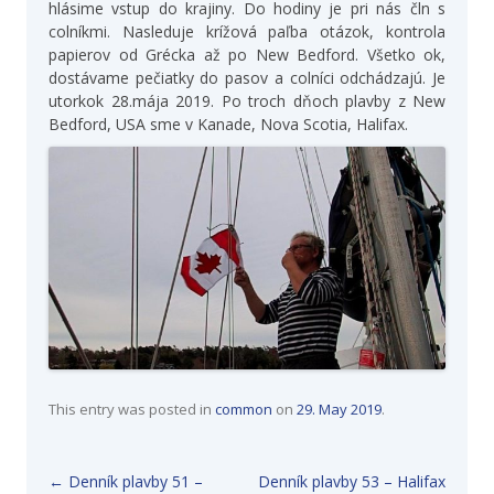
hlásime vstup do krajiny. Do hodiny je pri nás čln s
colníkmi. Nasleduje krížová paľba otázok, kontrola
papierov od Grécka až po New Bedford. Všetko ok,
dostávame pečiatky do pasov a colníci odchádzajú. Je
utorkok 28.mája 2019. Po troch dňoch plavby z New
Bedford, USA sme v Kanade, Nova Scotia, Halifax.
This entry was posted in
common
on
29. May 2019
.
Post navigation
←
Denník plavby 51 –
Denník plavby 53 – Halifax