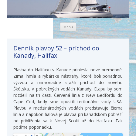
Skip to content
Menu
Denník plavby 52 – príchod do
Kanady, Halifax
Plavba do Halifaxu v Kanade priniesla nové premenné.
Zima, hmla a rybárske nástrahy, ktoré boli poriadnou
výzvou a mimoriadne sťažili príchod do nového
Škótska, v pobrežných vodách Kanady. Etapu by som
rozdelil na tri časti. Červená línia z New Bedfordu do
Cape Cod, kedy sme opustili teritoriálne vody USA.
Plavbu v medzinárodných vodách predstavuje čierna
línia a napokon fialová je plavba pri kanadskom pobreží
od priblíženia sa k Novej Scotii až do Halifaxu. Tak
poďme poporiadku.