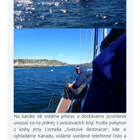
Na kanále 68 voláme prístav a dostávame povolenie
uviazať sa na jednej z uväzovacích bójí. Podľa pokynov
z knihy Jimy Cornella „Svetové destinácie“, kde si
vyhľadáme Kanadu, voláme uvedené telefónne čislo a