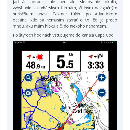
jachtár poradiť, ale neustále sledovanie okolia,
vyhýbanie sa rybárskym farmám, či iným navigačným
prekážkam unaví. Takmer túžim po Atlantickom
oceáne, kde sa nemusím starať o to, čo je predo
mnou, akú mám hĺbku a či do niekoho nenarazím.
Po štyroch hodinách vstupujeme do kanála Cape Cod,