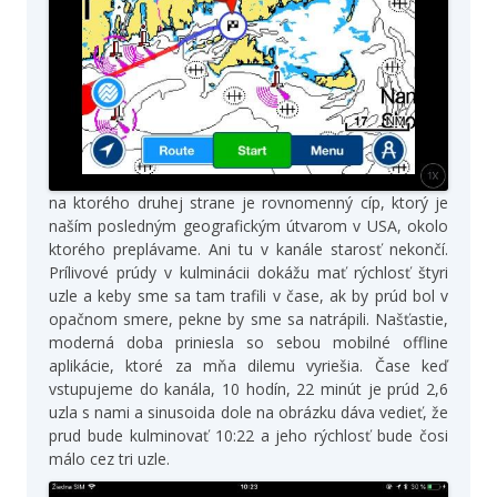
na ktorého druhej strane je rovnomenný cíp, ktorý je
naším posledným geografickým útvarom v USA, okolo
ktorého preplávame. Ani tu v kanále starosť nekončí.
Prílivové prúdy v kulminácii dokážu mať rýchlosť štyri
uzle a keby sme sa tam trafili v čase, ak by prúd bol v
opačnom smere, pekne by sme sa natrápili. Našťastie,
moderná doba priniesla so sebou mobilné offline
aplikácie, ktoré za mňa dilemu vyriešia. Čase keď
vstupujeme do kanála, 10 hodín, 22 minút je prúd 2,6
uzla s nami a sinusoida dole na obrázku dáva vedieť, že
prud bude kulminovať 10:22 a jeho rýchlosť bude čosi
málo cez tri uzle.