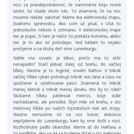
noci sa pravdepodobnosť, že namotáme bóju rovná
istote. Sú všade okolo nás. To znamená, že na noc
musíme niekde zakotviť. Máme iba elektronickú mapu,
žiadneho sprievodcu. Ako som už písal, v USA to
jednoducho nebolo k zohnaniu. V elektronickej mape
nie je popis, či tam je niečo čo prekáža kotveniu, alebo
nie. Je to ako ísť poloslepo. Ved hádam to nejako
prežijeme a na druhy deň sme Lunenburgu.
Náhle ma osvieti. Ja blbec, prečo ma to skôr
nenapadlo? Stačí plávať ďalej od brehu, do väčšej
hĺbky. Vlastne je to logické, vravím Ralfovi. V trikrát
väčšej hĺbke rybári potrebujú trikrát viac lana a času na
spúšťanie a vyťahovanie pascí. Znamená to trikrát
menej klietok a trikrát menej úlovku. Kto by to robil?
Skúšame hĺbku päťdesiat metrov, bóje stále
nachádzame, ale poredšie. Štyri míle od brehu, v sto
metrovej hĺbke po naších trýzniteľoch niet ani stopy.
Vlastne nemusíme ísť na noc kotviť, dokonca
nepôjdeme do Lunenburgu, kam by sme došli v noci.
Rozhodnutie padlo okamžite. Ideme až do Halifaxu a
čo najdlhšie, ako sa dá sa budeme držať v sto metrovej