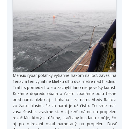
Menšiu rybár poľahky vytiahne hákom na loď, zavesí na
žeriav a ten vytiahne klietku dlhú dva metre nad hladinu.
Trafiť s pomedzi bóje a zachytiť lano nie je veľký kumšt.
Kukáme dopredu obaja a často zbadáme bóju tesne
pred nami, alebo aj – hahaha – za nami. Vtedy Ralfovi
zo žartu hlásim, že za nami je už čisto. To sme mali
zasa šťastie, vravíme si. A aj keď máme na propeleri
rezač lán, ktorý je účinný, stačí aby kus lana z bóje, čo
aj po odrezaní ostal namotaný na propeleri. Dosť