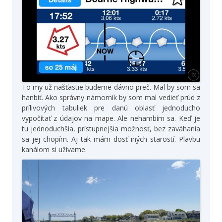
To my už našťastie budeme dávno preč. Mal by som sa
hanbiť. Ako správny námorník by som mal vedieť prúd z
prílivových tabuliek pre danú oblasť jednoducho
vypočítať z údajov na mape. Ale nehambím sa. Keď je
tu jednoduchšia, prístupnejšia možnosť, bez zaváhania
sa jej chopím. Aj tak mám dosť iných starostí. Plavbu
kanálom si užívame.