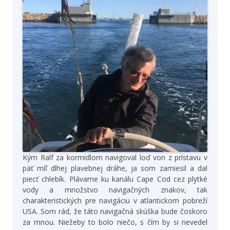
Kým Ralf za kormidlom navigoval loď von z prístavu v
päť míľ dlhej plavebnej dráhe, ja som zamiesil a dal
piecť chlebík. Plávame ku kanálu Cape Cod cez plytké
vody a množstvo navigačných znakov, tak
charakteristických pre navigáciu v atlantickom pobreží
USA. Som rád, že táto navigačná skúška bude čoskoro
za mnou. Niežeby to bolo niečo, s čím by si nevedel