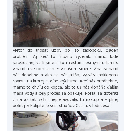
Vietor do tridsať uzlov bol zo zadoboku, žiaden
problém. Aj keď to možno vyzeralo mimo lode
strašidelne, valili sme si to miestami ôsmymi uzlami s
vlnami a vetrom takmer v našom smere. Vlna za nami
nás dobehne a ako sa nás míňa, vytvára naklonenú
rovinu, na ktorej citeľne zrýchlime. Keď nás predbehne,
máme to chvíľu do kopca, ale to už nás doháňa ďalšia
masa vody a celý proces sa opakuje. Pokiaľ sa doteraz
zima až tak veľmi neprejavovala, tu nastúpila v plnej
poľnej. V kokpite je šesť stupňov Celzia, v lodi desať.