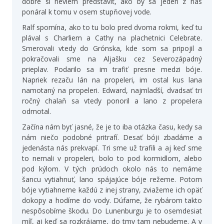
dobre si neviem predstaviť, ako by sa jeden z nás
ponáral k tomu v osem stupňovej vode.
Ralf spomína, ako to tu bolo pred dvoma rokmi, keď tu
plával s Charliem a Cathy na plachetnici Celebrate.
Smerovali vtedy do Grónska, kde som sa pripojil a
pokračovali sme na Aljašku cez Severozápadný
prieplav. Podarilo sa im trafiť presne medzi bóje.
Napriek rezaču lán na propeleri, im ostal kus lana
namotaný na propeleri. Edward, najmladší, dvadsať tri
ročný chalaň sa vtedy ponoril a lano z propelera
odmotal.
Začína nám byť jasné, že je to iba otázka času, kedy sa
nám niečo podobné pritrafí. Desať bóji zbadáme a
jedenásta nás prekvapí. Tri sme už trafili a aj keď sme
to nemali v propeleri, bolo to pod kormidlom, alebo
pod kýlom. V tých prúdoch okolo nás to nemáme
šancu vytiahnuť, lano spájajúce bóje režeme. Potom
bóje vytiahneme každú z inej strany, zviažeme ich opäť
dokopy a hodíme do vody. Dúfame, že rybárom takto
nespôsobíme škodu. Do Lunenburgu je to osemdesiat
míľ, aj keď sa rozkrájame, do tmy tam nebudeme. A v