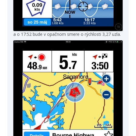
a o 17:52 bude v opačnom smere o rýchlosti 3,27 uzla.