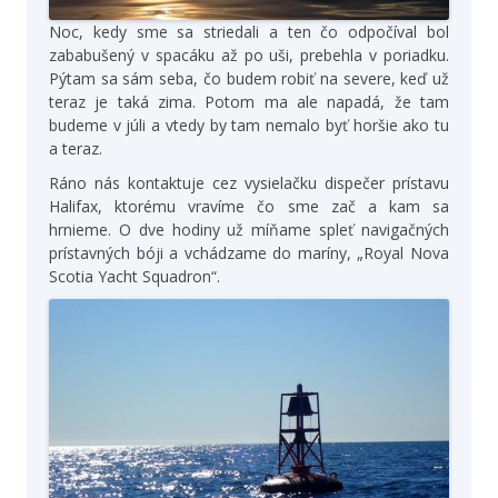
Noc, kedy sme sa striedali a ten čo odpočíval bol
zababušený v spacáku až po uši, prebehla v poriadku.
Pýtam sa sám seba, čo budem robiť na severe, keď už
teraz je taká zima. Potom ma ale napadá, že tam
budeme v júli a vtedy by tam nemalo byť horšie ako tu
a teraz.
Ráno nás kontaktuje cez vysielačku dispečer prístavu
Halifax, ktorému vravíme čo sme zač a kam sa
hrnieme. O dve hodiny už míňame spleť navigačných
prístavných bóji a vchádzame do maríny, „Royal Nova
Scotia Yacht Squadron“.