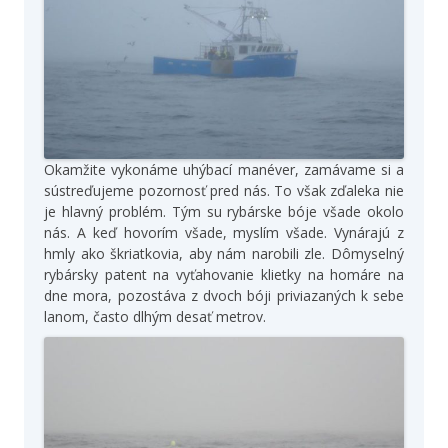
Okamžite vykonáme uhýbací manéver, zamávame si a
sústreďujeme pozornosť pred nás. To však zďaleka nie
je hlavný problém. Tým su rybárske bóje všade okolo
nás. A keď hovorím všade, myslím všade. Vynárajú z
hmly ako škriatkovia, aby nám narobili zle. Dômyselný
rybársky patent na vyťahovanie klietky na homáre na
dne mora, pozostáva z dvoch bóji priviazaných k sebe
lanom, často dlhým desať metrov.