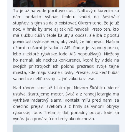
To je už na vode pocitovo dosť. Naftovým kúrením sa
nám podarilo vyhnať teplotu vnútri na šestnásť
stupňov, s tým sa dalo existovať. Okrem toho, že je už
noc, v hmle by sme aj tak nič nevideli. Preto ten, kto
má službu čučí v teple kajuty a občas, ale iba z pocitu
povinnosti vykukne von, aby zistil, že nič nevidí. Našimi
očami a ušami je radar a AIS. Radar je zapnutý preto,
lebo niektoré rybárske lode AIS nepoužívajú. Niežeby
ho nemali, ale nechcú konkurencii, ktorá by videla na
svojích priístrojoch ich polohu prezradiť svoje tajné
miesta, kde majú slušné úlovky. Presne, ako keď hubár
sa nechce deliť o svoje tajné zákutia v lese.
Nad ránom sme už blízko pri Novom Škótsku. Vietor
ustáva, štartujeme motor. Svitá a z rannej letargia ma
vytrháva radarový alarm. Kontakt míľu pred nami sa
onedlho prejavil svetlom a z hmly sa vynorili obrysy
rybárskej lode. Treba si dať poriadny pozor, lode sa
vynárajú a ponárajú do hmly ako duchovia.