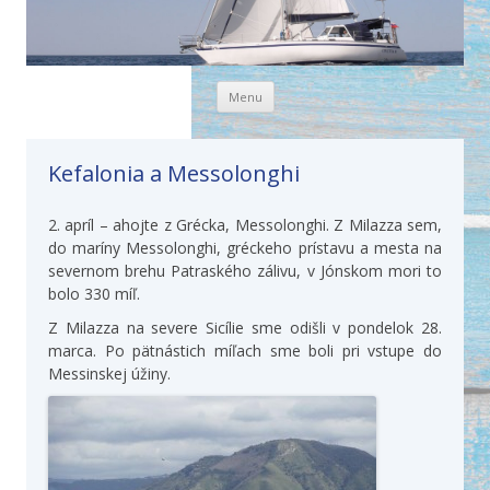
Skip to content
Menu
Kefalonia a Messolonghi
2. apríl – ahojte z Grécka, Messolonghi. Z Milazza sem,
do maríny Messolonghi, gréckeho prístavu a mesta na
severnom brehu Patraského zálivu, v Jónskom mori to
bolo 330 míľ.
Z Milazza na severe Sicílie sme odišli v pondelok 28.
marca. Po pätnástich míľach sme boli pri vstupe do
Messinskej úžiny.