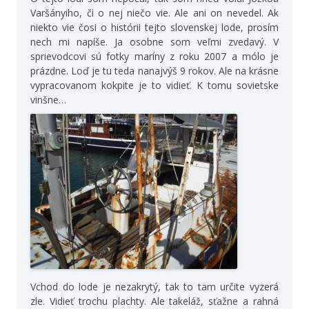
Varšányiho, či o nej niečo vie. Ale ani on nevedel. Ak
niekto vie čosi o histórii tejto slovenskej lode, prosím
nech mi napíše. Ja osobne som veľmi zvedavý. V
sprievodcovi sú fotky maríny z roku 2007 a mólo je
prázdne. Loď je tu teda nanajvýš 9 rokov. Ale na krásne
vypracovanom kokpite je to vidieť. K tomu sovietske
vinšne…
Vchod do lode je nezakrytý, tak to tam určite vyzerá
zle. Vidieť trochu plachty. Ale takeláž, sťažne a rahná