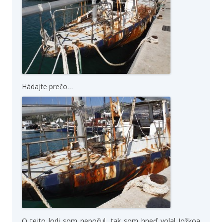
Hádajte prečo…
O tejto lodi som nepočul, tak som hneď volal Jožkoa