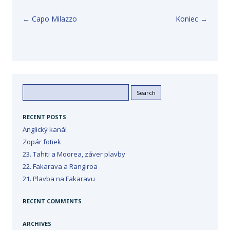
Post navigation
←
Capo Milazzo
Koniec
→
Search
for:
RECENT POSTS
Anglický kanál
Zopár fotiek
23. Tahiti a Moorea, záver plavby
22. Fakarava a Rangiroa
21. Plavba na Fakaravu
RECENT COMMENTS
ARCHIVES