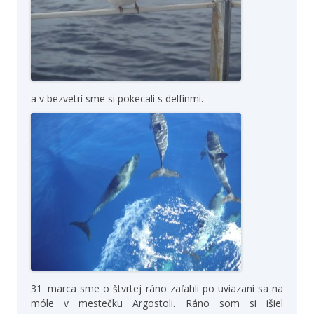
a v bezvetrí sme si pokecali s delfínmi.
31. marca sme o štvrtej ráno zaľahli po uviazaní sa na
móle v mestečku Argostoli. Ráno som si išiel