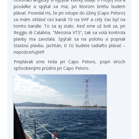
posádke a spýtal sa ma, pri ktorom brehu budem
plávať. Povedal mi, že pri vstupe do úžiny (Capo Peloro)
sa mám ohlásiť cez kanál 10 na VHF a celý čas byť na
tomto kanále. To sa aj stalo. Keď sme už boli za, pri
Reggiu di Calabria, “Messina VTS”, tak sa volá kontrola
plavby ma zavolala. Spýtali sa na polohu a popriali
šťastnú plavbu. Jachtári, tí čo budete tadiaľto plávať –
nepodceňujte!!!
Preplávali sme teda pri Capo Peloro, popri víroch
spôsobenými prúdmi pri Capo Peloro.