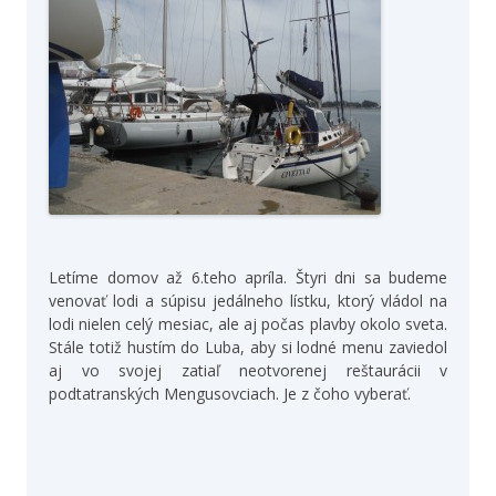
Letíme domov až 6.teho apríla. Štyri dni sa budeme
venovať lodi a súpisu jedálneho lístku, ktorý vládol na
lodi nielen celý mesiac, ale aj počas plavby okolo sveta.
Stále totiž hustím do Luba, aby si lodné menu zaviedol
aj vo svojej zatiaľ neotvorenej reštaurácii v
podtatranských Mengusovciach. Je z čoho vyberať.