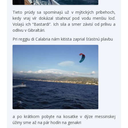
Tieto prúdy sa spomínajú už v mýtických príbehoch,
kedy vraj vír dokázal stiahnuť pod vodu menšiu loď.
Volajú ich “Bastardi”. Ich sila a smer závisí od prílivu a
odlivu v Gibraltári.
Pri reggiu di Calabria nám kitista zaprial šťastnú plavbu
a po krátkom pobyte na kosatke v dýze messinskej
úžiny sme až na pár hodín na genakri