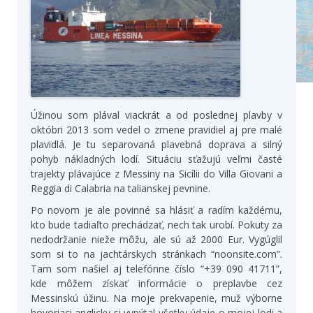
Úžinou som plával viackrát a od poslednej plavby v
októbri 2013 som vedel o zmene pravidiel aj pre malé
plavidlá. Je tu separovaná plavebná doprava a silný
pohyb nákladných lodí. Situáciu sťažujú veľmi časté
trajekty plávajúce z Messiny na Sicílii do Villa Giovani a
Reggia di Calabria na talianskej pevnine.
Po novom je ale povinné sa hlásiť a radím každému,
kto bude tadiaľto prechádzať, nech tak urobí. Pokuty za
nedodržanie nieže môžu, ale sú až 2000 Eur. Vygúglil
som si to na jachtárskych stránkach “noonsite.com”.
Tam som našiel aj telefónne číslo “+39 090 41711”,
kde môžem získať informácie o preplavbe cez
Messinskú úžinu. Na moje prekvapenie, muž výborne
hovoriaci anglicky si vypýtal všetky údaje o mojej lodi a