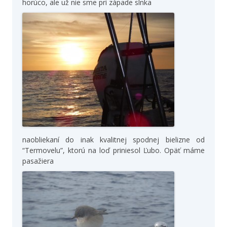
horúco, ale už nie sme pri západe slnka
naobliekaní do inak kvalitnej spodnej bielizne od
“Termovelu”, ktorú na loď priniesol Ľubo. Opäť máme
pasažiera