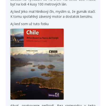
byť na lodi 4 kusy 100 metrových lán.
Aj keď Jirko mal hliníkový čln, myslím si, že gumák stačí.
K tomu spoľahlivý závesný motor a dostatok benzínu.
Aj keď som už tuto fotku
dával, opakovanie neškodí. Bez sprievodcu v tejto