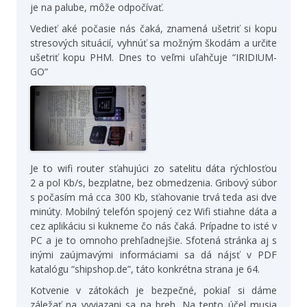
je na palube, môže odpočívať.
Vedieť aké počasie nás čaká, znamená ušetriť si kopu
stresových situácií, vyhnúť sa možným škodám a určite
ušetriť kopu PHM. Dnes to veľmi uľahčuje “IRIDIUM-
GO”
Je to wifi router sťahujúci zo satelitu dáta rýchlosťou
2 a pol Kb/s, bezplatne, bez obmedzenia. Gribový súbor
s počasím má cca 300 Kb, sťahovanie trvá teda asi dve
minúty. Mobilný telefón spojený cez Wifi stiahne dáta a
cez aplikáciu si kukneme čo nás čaká. Prípadne to isté v
PC a je to omnoho prehľadnejšie. Sfotená stránka aj s
inými zaújmavými informáciami sa dá nájsť v PDF
katalógu “shipshop.de”, táto konkrétna strana je 64.
Kotvenie v zátokách je bezpečné, pokiaľ si dáme
záležať na vyviazani sa na breh. Na tento účel musia