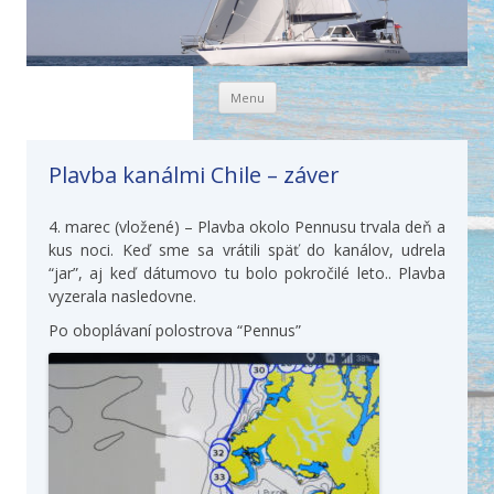
Skip to content
Menu
Plavba kanálmi Chile – záver
4. marec (vložené) – Plavba okolo Pennusu trvala deň a
kus noci. Keď sme sa vrátili späť do kanálov, udrela
“jar”, aj keď dátumovo tu bolo pokročilé leto.. Plavba
vyzerala nasledovne.
Po oboplávaní polostrova “Pennus”