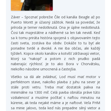
Záver – Spoznať pobrežie Čile od kanála Beagle až po
Puerto Montt je úžasný zážitok. Nedá sa povedať, že
príroda je temer nedotknutá. Ona je úplne nedotknutá.
Čosi tak majestátne a nádherné sa len tak nevidí. Keď
sa k tomu priráta história spojená s objavovaním tejto
časti sveta, zostáva iba obdiv. Dokáže to tu byť ale
poriadne tvrdé a divoké. A nie iba občas, ale každý
týždeň. Kopce okolo kanálov a kotvíšť zdržiavajú vietor,
ktorý sa “nakopí” a potom z nich prudko padá
naberajúc rýchlosť. Je to ako Bora v Chorvátsku,
niekoľko násobne umocnená a častejšia.
Všetko sa dá ale zvládnuť, Loď musí mať motor v
perfektnom stave, nakoľko plavba z juhu na sever je
stále proti vetru. Treba mať dostatok paliva na
minimálne na 1300 míľ. Celá pavba obnáša práve túto
vzdialenosť a musíme počítať s naftou minutou na
kúrenie, ak teda nejaké máme a je naftové. Veľa PHM
sa minie jalovo, teda keď nás prepadne silný vietor a