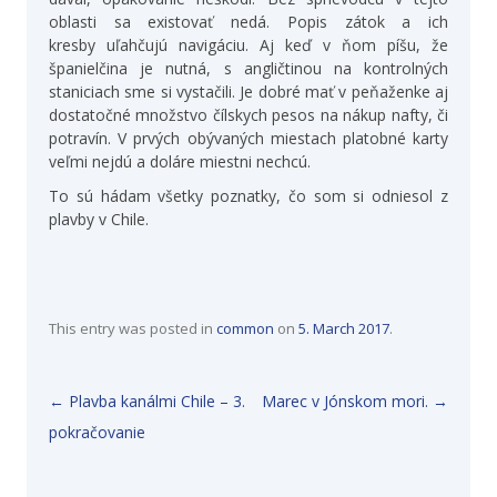
oblasti sa existovať nedá. Popis zátok a ich
kresby uľahčujú navigáciu. Aj keď v ňom píšu, že
španielčina je nutná, s angličtinou na kontrolných
staniciach sme si vystačili. Je dobré mať v peňaženke aj
dostatočné množstvo čílskych pesos na nákup nafty, či
potravín. V prvých obývaných miestach platobné karty
veľmi nejdú a doláre miestni nechcú.
To sú hádam všetky poznatky, čo som si odniesol z
plavby v Chile.
This entry was posted in
common
on
5. March 2017
.
Post navigation
←
Plavba kanálmi Chile – 3.
Marec v Jónskom mori.
→
pokračovanie