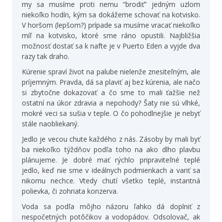
my sa musíme proti nemu “brodiť” jedným uzlom
niekoľko hodín, kým sa dokážeme schovať na kotvisko.
V horšom (lepšom?) prípade sa musíme vracať niekoľko
míľ na kotvisko, ktoré sme ráno opustili. Najbližšia
možnosť dostať sa k nafte je v Puerto Eden a vyjde dva
razy tak draho.
Kúrenie spraví život na palube nielenže znesiteľným, ale
príjemným. Pravda, dá sa plaviť aj bez kúrenia, ale načo
si zbytočne dokazovať a čo sme to mali ťažšie než
ostatní na úkor zdravia a nepohody? Šaty nie sú vlhké,
mokré veci sa sušia v teple. O čo pohodlnejšie je nebyť
stále naobliekaný.
Jedlo je vecou chute každého z nás. Zásoby by mali byť
ba niekoľko týždňov podľa toho na ako dlho plavbu
plánujeme. Je dobré mať rýchlo pripraviteľné teplé
jedlo, keď nie sme v ideálnych podmienkach a variť sa
nikomu nechce. Vtedy chutí všetko teplé, instantná
polievka, či zohriata konzerva.
Voda sa podľa môjho názoru ľahko dá doplniť z
nespočetných potôčikov a vodopádov. Odsolovač, ak