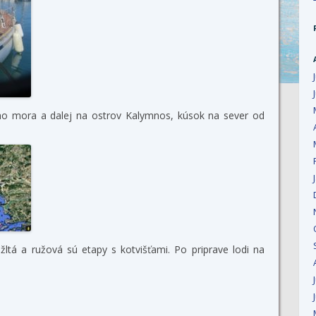
ého mora a dalej na ostrov Kalymnos, kúsok na sever od
žltá a ružová sú etapy s kotvišťami. Po priprave lodi na