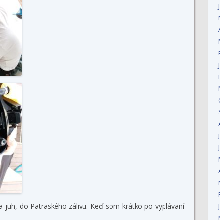
 na juh, do Patraského zálivu. Keď som krátko po vyplávaní