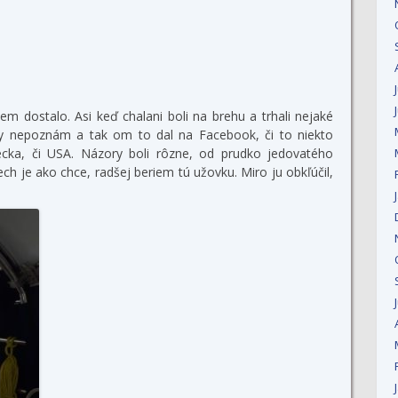
m dostalo. Asi keď chalani boli na brehu a trhali nejaké
Hady nepoznám a tak om to dal na Facebook, či to niekto
cka, či USA. Názory boli rôzne, od prudko jedovatého
 je ako chce, radšej beriem tú užovku. Miro ju obkľúčil,