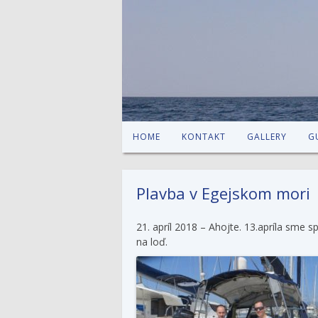
HOME
KONTAKT
GALLERY
G
Plavba v Egejskom mori
21. apríl 2018 – Ahojte. 13.apríla sme 
na loď.