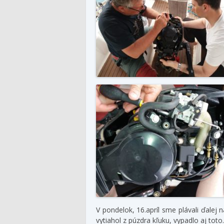
V pondelok, 16.apríl sme plávali ďalej
vytiahol z púzdra kľuku, vypadlo aj toto.