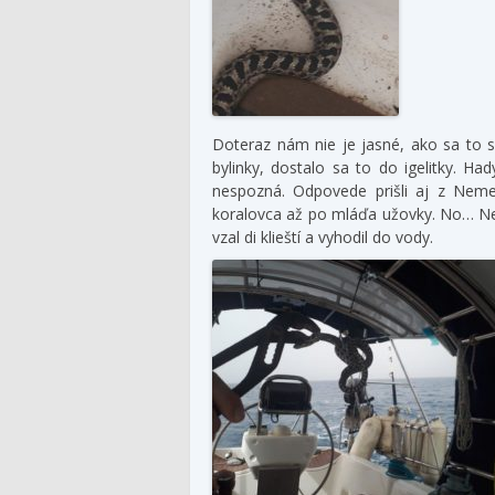
Doteraz nám nie je jasné, ako sa to se
bylinky, dostalo sa to do igelitky. 
nespozná. Odpovede prišli aj z Neme
koralovca až po mláďa užovky. No… Nech
vzal di klieští a vyhodil do vody.