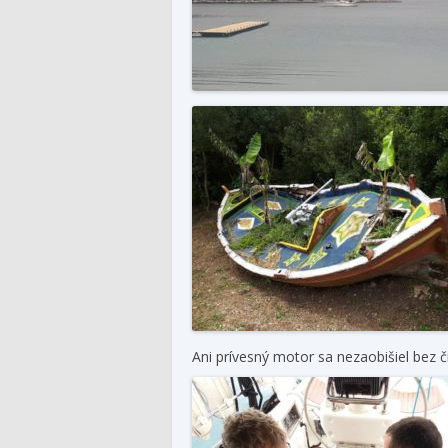
Ani prívesný motor sa nezaobišiel bez či