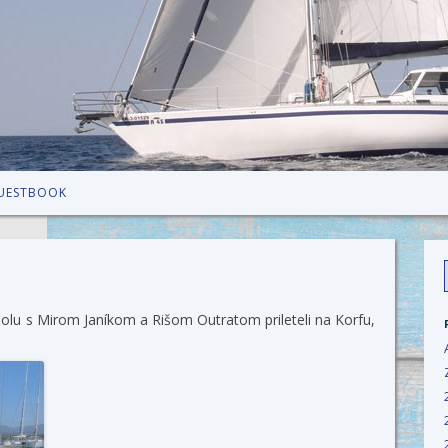
Skip to content
UESTBOOK
f
spolu s Mirom Janíkom a Rišom Outratom prileteli na Korfu,