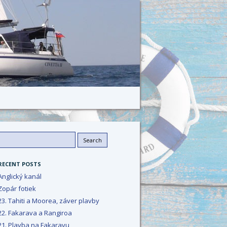
Search
or:
RECENT POSTS
Anglický kanál
Zopár fotiek
23. Tahiti a Moorea, záver plavby
22. Fakarava a Rangiroa
21. Plavba na Fakaravu