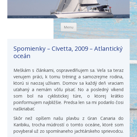
Skip to content
Menu
Spomienky – Civetta, 2009 – Atlantický
oceán
Meškám s článkami, ospravedlňujem sa. Veľa sa teraz
venujem práci, k tomu tréning a samozrejme rodina,
ktorú si naozaj užívam. Domov sa každý deň vraciam
uťahaný a nemám vôľu písať. No a posledný víkend
som bol na cyklistickej túre, o ktorej krátko
poinformujem najbližšie. Predsa len sa mi podarilo čosi
naškriabať.
Skôr než opíšem našu plavbu z Gran Canaria do
Karibiku, trocha múdrostí o tomto oceáne, ktoré som
povyberal už zo spomínaneho jachtárskeho sprievodcu.