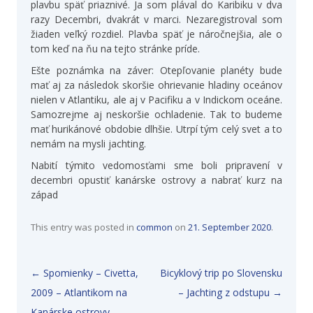
plavbu späť priaznivé. Ja som plával do Karibiku v dva
razy Decembri, dvakrát v marci. Nezaregistroval som
žiaden veľký rozdiel. Plavba späť je náročnejšia, ale o
tom keď na ňu na tejto stránke príde.
Ešte poznámka na záver: Otepľovanie planéty bude
mať aj za následok skoršie ohrievanie hladiny oceánov
nielen v Atlantiku, ale aj v Pacifiku a v Indickom oceáne.
Samozrejme aj neskoršie ochladenie. Tak to budeme
mať hurikánové obdobie dlhšie. Utrpí tým celý svet a to
nemám na mysli jachting.
Nabití týmito vedomosťami sme boli pripravení v
decembri opustiť kanárske ostrovy a nabrať kurz na
západ
This entry was posted in
common
on
21. September 2020
.
Post navigation
←
Spomienky – Civetta,
Bicyklový trip po Slovensku
2009 – Atlantikom na
– Jachting z odstupu
→
Kanárske ostrovy