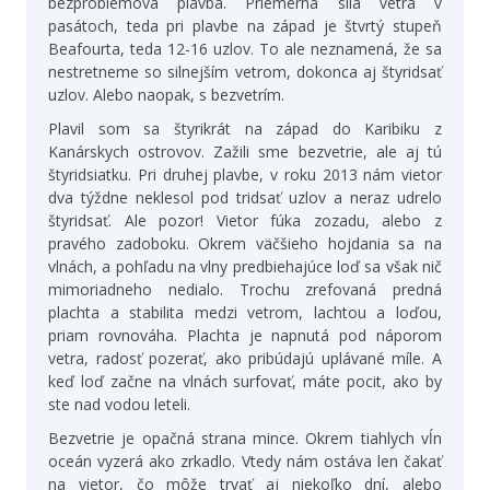
bezproblémová plavba. Priemerná sila vetra v
pasátoch, teda pri plavbe na západ je štvrtý stupeň
Beafourta, teda 12-16 uzlov. To ale neznamená, že sa
nestretneme so silnejším vetrom, dokonca aj štyridsať
uzlov. Alebo naopak, s bezvetrím.
Plavil som sa štyrikrát na západ do Karibiku z
Kanárskych ostrovov. Zažili sme bezvetrie, ale aj tú
štyridsiatku. Pri druhej plavbe, v roku 2013 nám vietor
dva týždne neklesol pod tridsať uzlov a neraz udrelo
štyridsať. Ale pozor! Vietor fúka zozadu, alebo z
pravého zadoboku. Okrem väčšieho hojdania sa na
vlnách, a pohľadu na vlny predbiehajúce loď sa však nič
mimoriadneho nedialo. Trochu zrefovaná predná
plachta a stabilita medzi vetrom, lachtou a loďou,
priam rovnováha. Plachta je napnutá pod náporom
vetra, radosť pozerať, ako pribúdajú uplávané míle. A
keď loď začne na vlnách surfovať, máte pocit, ako by
ste nad vodou leteli.
Bezvetrie je opačná strana mince. Okrem tiahlych vĺn
oceán vyzerá ako zrkadlo. Vtedy nám ostáva len čakať
na vietor, čo môže trvať aj niekoľko dní, alebo