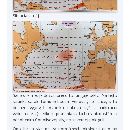
Situácia v máji
Samozrejme, je dôvod prečo to funguje takto. Na tejto
stránke sa ale tomu nebudem venovať, kto chce, si to
dokáže vygúgliť. Azorská tlaková výš a cirkulácia
vzduchu je výsledkom prúdenia vzduchu v atmosfére a
pôsobením Coriolisovej sily, na severnej pologuli.
Ono by sa vlastne za normálnych okolností dalo na