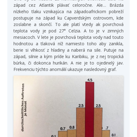
západ cez Atlantik plávať celoročne. Ale… Brázda
nízkeho tlaku vznikajúca na západoafrickom pobreží
postupuje na západ ku Capverdským ostrovom, kde
zoslabne a skončí. To ale platí vtedy ak povrchová
teplota vody je pod 27° Celzia. A to je v zimných
mesiacoch. V lete je povrchová teplota vody nad touto
hodnotou a tlaková níž namiesto toho aby zanikla,
berie si vlhkosť z hladiny a naberá na sile. Putuje na
západ, silnie a kým príde ku Karibiku, je z nej tropická
búrka, či dokonca hurikán. A nie je to ojedinelý jav.
Frekvenciu týchto anomálií ukazuje nasledovný graf.