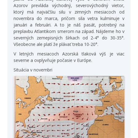
Azorov prevláda východný, severovýchodný vietor,
ktorý má najväčšiu silu v zimných mesiacoch od
novembra do marca, pričom sila vetra kulminuje v
januári a februári. A to je náš pasát, potrebný na
preplavbu Atlantikom smerom na západ. Nájdeme ho v
severných zemepisných šírkach od 2-4° do 30-35°.
Všeobecne ale platí že plávať treba 10-20°.
V letných mesiacoch Azorská tlaková výš je viac
severne a ovplyvňuje počasie v Európe.
Situácia v novembri