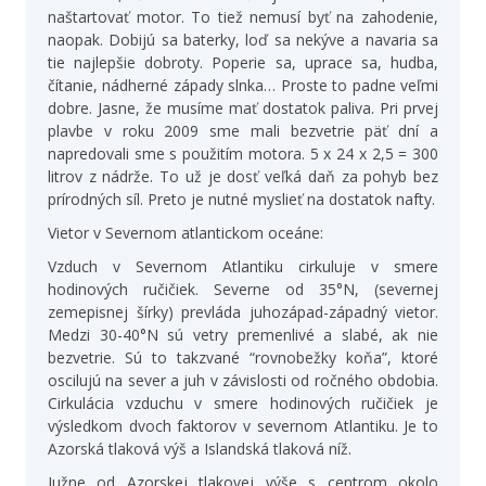
naštartovať motor. To tiež nemusí byť na zahodenie,
naopak. Dobijú sa baterky, loď sa nekýve a navaria sa
tie najlepšie dobroty. Poperie sa, uprace sa, hudba,
čítanie, nádherné západy slnka… Proste to padne veľmi
dobre. Jasne, že musíme mať dostatok paliva. Pri prvej
plavbe v roku 2009 sme mali bezvetrie päť dní a
napredovali sme s použitím motora. 5 x 24 x 2,5 = 300
litrov z nádrže. To už je dosť veľká daň za pohyb bez
prírodných síl. Preto je nutné myslieť na dostatok nafty.
Vietor v Severnom atlantickom oceáne:
Vzduch v Severnom Atlantiku cirkuluje v smere
hodinových ručičiek. Severne od 35°N, (severnej
zemepisnej šírky) prevláda juhozápad-západný vietor.
Medzi 30-40°N sú vetry premenlivé a slabé, ak nie
bezvetrie. Sú to takzvané “rovnobežky koňa”, ktoré
oscilujú na sever a juh v závislosti od ročného obdobia.
Cirkulácia vzduchu v smere hodinových ručičiek je
výsledkom dvoch faktorov v severnom Atlantiku. Je to
Azorská tlaková výš a Islandská tlaková níž.
Južne od Azorskej tlakovej výše s centrom okolo