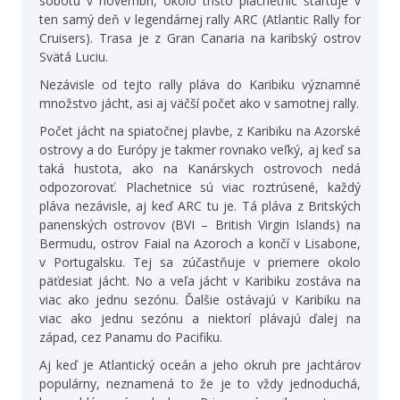
sobotu v novembri, okolo tristo plachetníc štartuje v
ten samý deň v legendárnej rally ARC (Atlantic Rally for
Cruisers). Trasa je z Gran Canaria na karibský ostrov
Svätá Luciu.
Nezávisle od tejto rally pláva do Karibiku významné
množstvo jácht, asi aj väčší počet ako v samotnej rally.
Počet jácht na spiatočnej plavbe, z Karibiku na Azorské
ostrovy a do Európy je takmer rovnako veľký, aj keď sa
taká hustota, ako na Kanárskych ostrovoch nedá
odpozorovať. Plachetnice sú viac roztrúsené, každý
pláva nezávisle, aj keď ARC tu je. Tá pláva z Britských
panenských ostrovov (BVI – British Virgin Islands) na
Bermudu, ostrov Faial na Azoroch a končí v Lisabone,
v Portugalsku. Tej sa zúčastňuje v priemere okolo
päťdesiat jácht. No a veľa jácht v Karibiku zostáva na
viac ako jednu sezónu. Ďalšie ostávajú v Karibiku na
viac ako jednu sezónu a niektorí plávajú ďalej na
západ, cez Panamu do Pacifiku.
Aj keď je Atlantický oceán a jeho okruh pre jachtárov
populárny, neznamená to že je to vždy jednoduchá,